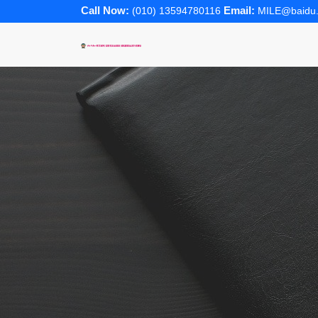
Call Now:
Email:
(010) 13594780116
MILE@baidu