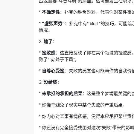
战或需要“斗智斗勇”的局面。这可能发生在职场
*
不确定性
：扑克的胜负难料，代表你对某件事
*
“虚张声势”
：扑克中有“ bluff ”的技巧
情况。
2.
输了
：
*
挫败感
：这直接反映了你在某个领域的挫败感
败了”或“处于下风”。
*
自尊心受挫
：失败的感觉也可能与你的自我价
3.
没给钱
：
*
未承担的承担的后果
：这是整个梦境最关键的
* 你侥幸避免了现实中某个失败的严重后果。
* 你内心对某事有愧疚感，觉得本应承担某些责任
* 你还没有完全接受或面对这次“失败”带来的影