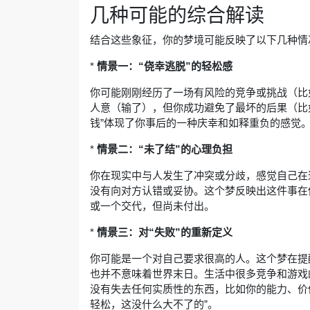
几种可能的综合解读
结合这些象征，你的梦境可能反映了以下几种情
*
情景一：“侥幸逃脱”的轻松感
你可能刚刚经历了一场有风险的竞争或挑战（比
人意（输了），但你成功避免了最坏的后果（比
钱”体现了你事后的一种庆幸和如释重负的感觉
*
情景二：“未了结”的心理负担
你在现实中与人发生了冲突或分歧，感觉自己在
没有向对方认错或妥协。这个梦反映出这件事在
或一个交代，但尚未付出。
*
情景三：对“失败”的重新定义
你可能是一个对自己要求很高的人。这个梦在提
也并不意味着世界末日。生活中很多竞争和游戏的
没有失去任何实质性的东西，比如你的能力、价
轻松，这没什么大不了的”。