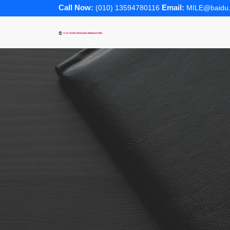
Call Now:
Email:
(010) 13594780116
MILE@baidu