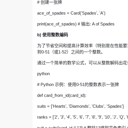
# 创建一张牌
ace_of_spades = Card('Spades', 'A')
print(ace_of_spades) # 输出: A of Spades
b) 使用整数编码
为了节省空间和提高计算效率（特别是在性能要求
到0-51（或1-52）之间的一个整数。
通过一个简单的数学公式，可以从整数解码出花
python
# Python 示例：使用0-51的整数表示一张牌
def card_from_id(card_id):
suits = ['Hearts', 'Diamonds', 'Clubs', 'Spades']
ranks = ['2', '3', '4', '5', '6', '7', '8', '9', '10', 'J', 'Q', '
suit = suits[card_id // 13] # 整除13得到花色索引 (0