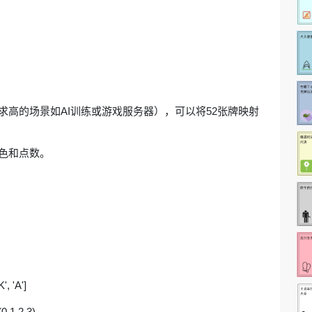
高的场景如AI训练或游戏服务器），可以将52张牌映射
色和点数。
K', 'A']
,1,2,3)