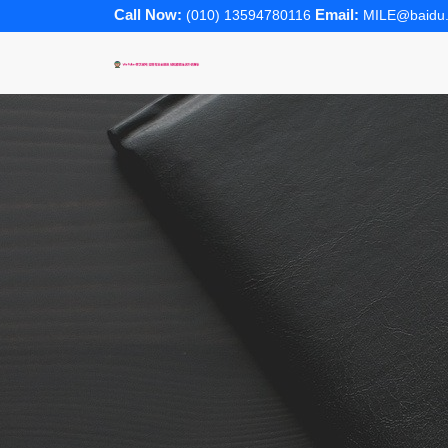
Call Now:
Email:
(010) 13594780116
MILE@baidu