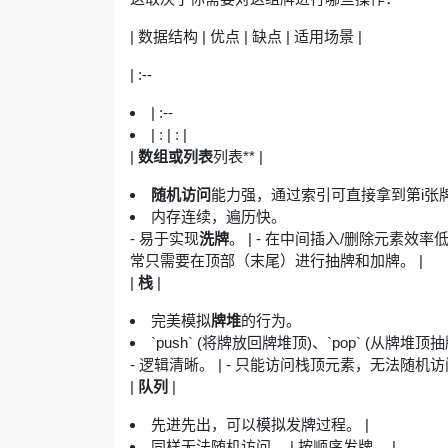
| 数据结构 | 优点 | 缺点 | 适用场景 |
| :--
| :--
| : | : |
|
数组或列表
列表** |
随机访问
能力强，通过索引可直接拿到第i张
内存连续，遍历快。
- 易于实现
洗牌
。 | - 在中间插入/删除元素效
常只需要在顶部（末尾）进行抽牌和加牌。 |
|
栈
|
完美模拟
牌堆
的行为。
`push` (将牌放回牌堆顶)、`pop` (从牌堆顶
- 逻辑清晰。 | - 只能访问栈顶元素，无法随机访
|
队列
|
先进先出，可以模拟发牌过程。 |
同样无法随机访问。 | 按顺序发牌。 |