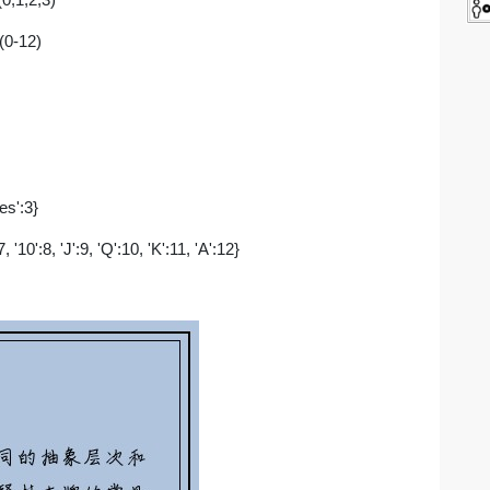
0-12)
es':3}
':7, '10':8, 'J':9, 'Q':10, 'K':11, 'A':12}