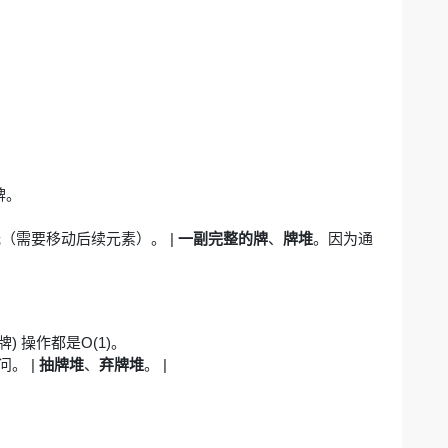
牌。
率低（需要移动后续元素）。 |
一副完整的牌
、
牌堆
。因为通
抽牌) 操作都是O(1)。
问。 |
抽牌堆
、
弃牌堆
。 |