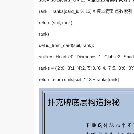
rank = ranks[card_id % 13] # 模13得到点数索引 (
return (suit, rank)
rank)
def id_from_card(suit, rank):
suits = {'Hearts':0, 'Diamonds':1, 'Clubs':2, 'Spad
ranks = {'2':0, '3':1, '4':2, '5':3, '6':4, '7':5, '8':6, '9
return return suits[suit] * 13 + ranks[rank]