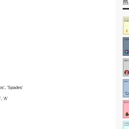
热
bs', 'Spades'
, 'A'